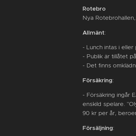
Rotebro
Nya Rotebrohallen, 
Allmänt
:
- Lunch intas i ell
- Publik är tillåtet p
- Det finns omklädn
Försäkring
:
- Försäkring ingår E
enskild spelare. "Ol
90 kr per år, beroe
Försäljning
: