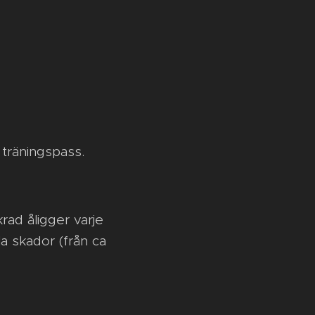
 träningspass.
rad åligger varje
la skador (från ca