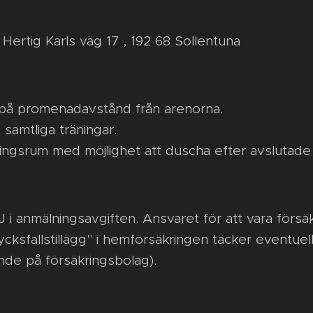
Hertig Karls väg 17 , 192 68 Sollentuna
er på promenadavstånd från arenorna.
å samtliga träningar.
ingsrum med möjlighet att duscha efter avslutade
J i anmälningsavgiften. Ansvaret för att vara försäk
ycksfallstillägg" i hemförsäkringen täcker eventuel
nde på försäkringsbolag).