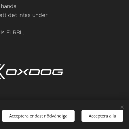
 handa
 att det intas under
lls FLRBL,
Acceptera endast nödvändiga
Acceptera alla