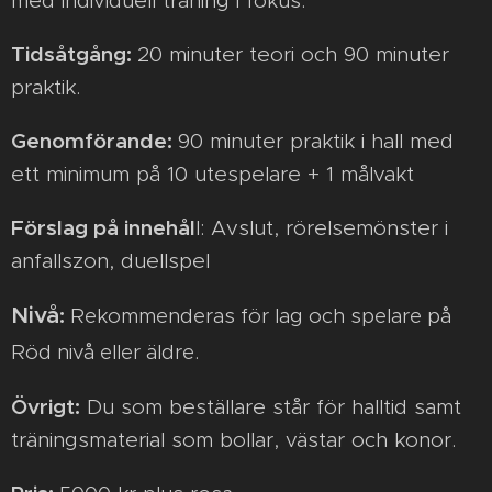
med individuell träning i fokus.
Tidsåtgång:
20 minuter teori och 90 minuter
praktik.
Genomförande:
90 minuter praktik i hall med
ett minimum på 10 utespelare + 1 målvakt
Fö
rslag på innehål
l: Avslut, rörelsemönster i
anfallszon, duellspel
Nivå
:
Rekommenderas för lag och spelare på
Röd nivå eller äldre.
Övrigt:
Du som beställare står för halltid samt
träningsmaterial som bollar, västar och konor.