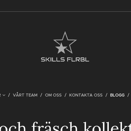
R
VÅRT TEAM
OM OSS
KONTAKTA OSS
BLOGG
och fräsch kollek