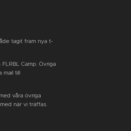
åde tagit fram nya t-
lls FLRBL Camp. Övriga
ail till
med våra övriga
 med när vi träffas.